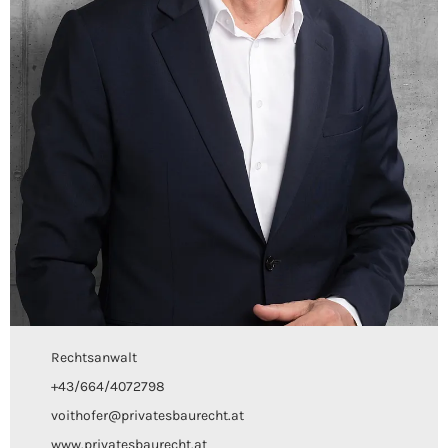
Rechtsanwalt
+43/664/4072798
voithofer@privatesbaurecht.at
www.privatesbaurecht.at